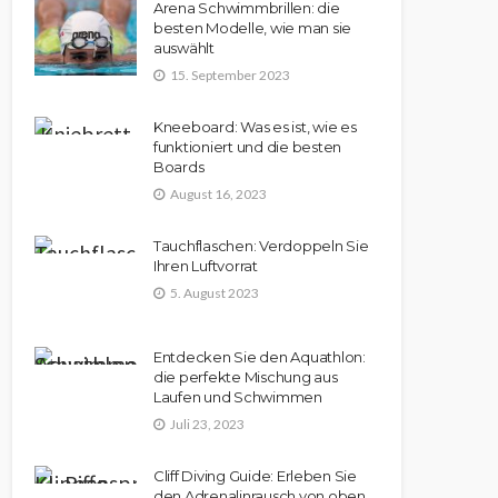
Arena Schwimmbrillen: die
besten Modelle, wie man sie
auswählt
15. September 2023
Kneeboard: Was es ist, wie es
funktioniert und die besten
Boards
August 16, 2023
Tauchflaschen: Verdoppeln Sie
Ihren Luftvorrat
5. August 2023
Entdecken Sie den Aquathlon:
die perfekte Mischung aus
Laufen und Schwimmen
Juli 23, 2023
Cliff Diving Guide: Erleben Sie
den Adrenalinrausch von oben