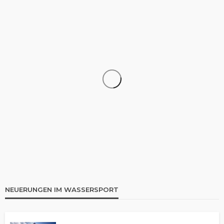
KANU
Aufblasbares Kanu: Die 8 besten Modelle im
Vergleich | Rezension
NEUERUNGEN IM WASSERSPORT