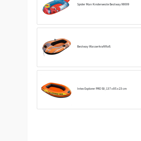
Spider Man Kinderweste Bestway 98009
Bestway Wasserkraftfloß
Intex Explorer PRO 50, 137 x 85 x 23 cm