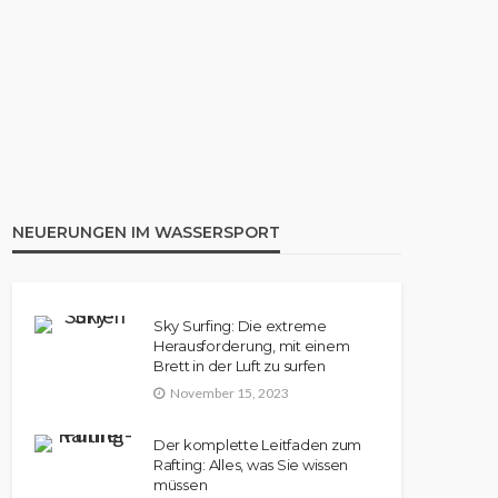
KANU
Aufblasbares Kanu: Die 8
besten Modelle im Vergleich |
Rezension
NEUERUNGEN IM WASSERSPORT
Sky Surfing: Die extreme
Herausforderung, mit einem
Brett in der Luft zu surfen
November 15, 2023
Der komplette Leitfaden zum
Rafting: Alles, was Sie wissen
müssen