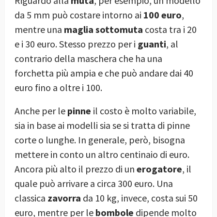
Riguardo alla
muta
, per esempio, un modello
da 5 mm può costare intorno ai
100 euro
,
mentre una
maglia sottomuta
costa tra i 20
e i 30 euro. Stesso prezzo per i
guanti
, al
contrario della maschera che ha una
forchetta più ampia e che può andare dai 40
euro fino a oltre i 100.
Anche per le
pinne
il costo è molto variabile,
sia in base ai modelli sia se si tratta di pinne
corte o lunghe. In generale, però, bisogna
mettere in conto un altro centinaio di euro.
Ancora più alto il prezzo di un
erogatore
, il
quale può arrivare a circa 300 euro. Una
classica
zavorra
da 10 kg, invece, costa sui 50
euro, mentre per le
bombole
dipende molto