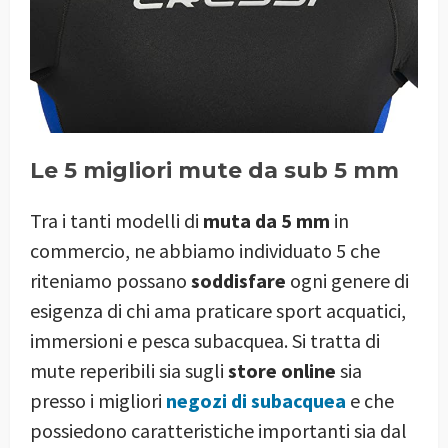
Le 5 migliori mute da sub 5 mm
Tra i tanti modelli di
muta da 5 mm
in
commercio, ne abbiamo individuato 5 che
riteniamo possano
soddisfare
ogni genere di
esigenza di chi ama praticare sport acquatici,
immersioni e pesca subacquea. Si tratta di
mute reperibili sia sugli
store online
sia
presso i migliori
negozi di subacquea
e che
possiedono caratteristiche importanti sia dal