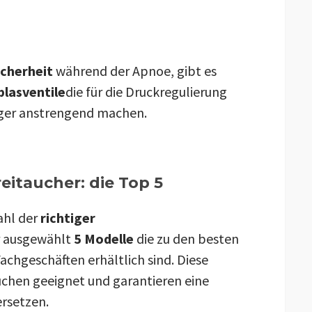
icherheit
während der Apnoe, gibt es
blasventile
die für die Druckregulierung
iger anstrengend machen.
eitaucher: die Top 5
ahl der
richtiger
r ausgewählt
5 Modelle
die zu den besten
Fachgeschäften erhältlich sind. Diese
chen geeignet und garantieren eine
ersetzen.