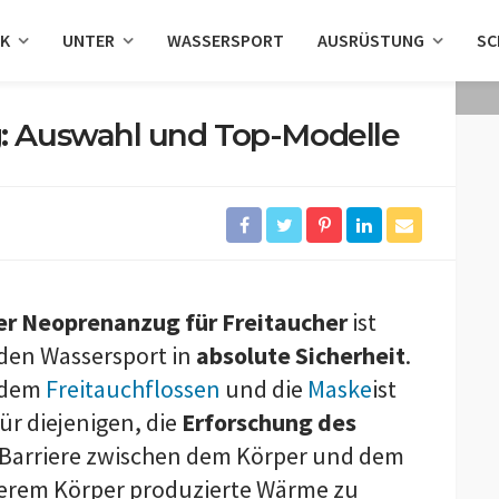
AK
UNTER
WASSERSPORT
AUSRÜSTUNG
SC
: Auswahl und Top-Modelle
er Neoprenanzug für Freitaucher
ist
nden Wassersport in
absolute Sicherheit
.
 dem
Freitauchflossen
und die
Maske
ist
ür diejenigen, die
Erforschung des
ne Barriere zwischen dem Körper und dem
serem Körper produzierte Wärme zu