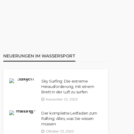
KANU
Aufblasbares Kanu: Die 8
besten Modelle im Vergleich |
Rezension
NEUERUNGEN IM WASSERSPORT
Sky Surfing: Die extreme
Herausforderung, mit einem
Brett in der Luft zu surfen
November 15, 2023
Der komplette Leitfaden zum
Rafting: Alles, was Sie wissen
müssen
Oktober 15, 2023