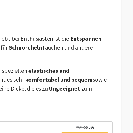
iebt bei Enthusiasten ist die
Entspannen
 für
Schnorcheln
Tauchen und andere
r speziellen
elastisches und
ht es sehr
komfortabel und bequem
sowie
eine Dicke, die es zu
Ungeeignet
zum
56,56€
69,00€