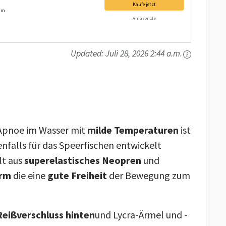
Kaufe jetzt
 mm
Amazon.de
Updated:
Juli 28, 2026 2:44 a.m.
Apnoe im Wasser mit
milde Temperaturen
ist
falls für das Speerfischen entwickelt
lt aus
superelastisches Neopren
und
orm
die eine
gute Freiheit
der Bewegung zum
Reißverschluss hinten
und Lycra-Ärmel und -