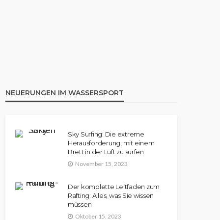
KANU
Aufblasbares Kanu: Die 8
besten Modelle im Vergleich |
Rezension
NEUERUNGEN IM WASSERSPORT
Sky Surfing: Die extreme
Herausforderung, mit einem
Brett in der Luft zu surfen
November 15, 2023
Der komplette Leitfaden zum
Rafting: Alles, was Sie wissen
müssen
Oktober 15, 2023