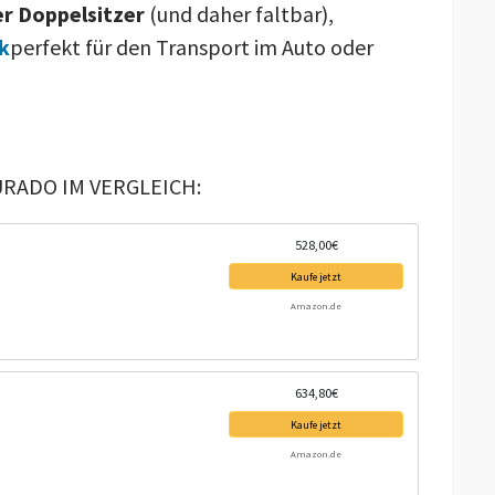
r Doppelsitzer
(und daher faltbar),
k
perfekt für den Transport im Auto oder
RADO IM VERGLEICH:
528,00€
Kaufe jetzt
Amazon.de
634,80€
Kaufe jetzt
Amazon.de