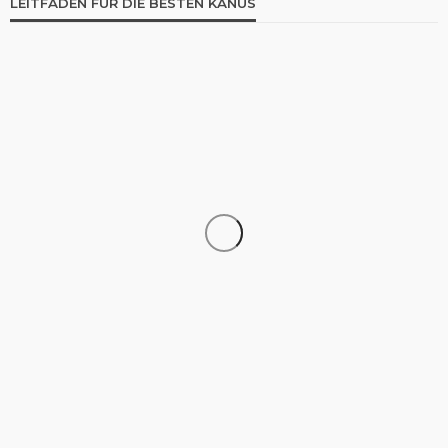
LEITFADEN FÜR DIE BESTEN KANUS
KANU
Aufblasbares Kanu: Die 8 besten Modelle im
Vergleich | Rezension