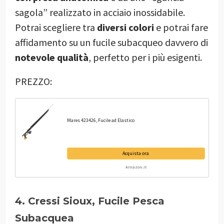
sagola” realizzato in acciaio inossidabile.
Potrai scegliere tra
diversi colori
e potrai fare
affidamento su un fucile subacqueo davvero di
notevole qualità
, perfetto per i più esigenti.
PREZZO:
Mares 423426, Fucile ad Elastico
Acquista ora
Amazon.it
4. Cressi Sioux, Fucile Pesca
Subacquea